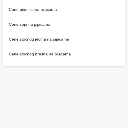
Cene pšenice na pijacama
Cene soje na pijacama
Cene stočnog ječma na pijacama
Cene stočnog brašna na pijacama