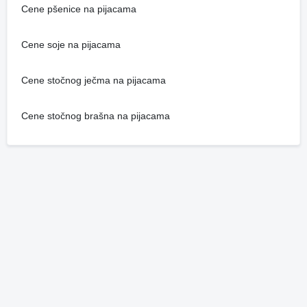
Cene pšenice na pijacama
Cene soje na pijacama
Cene stočnog ječma na pijacama
Cene stočnog brašna na pijacama