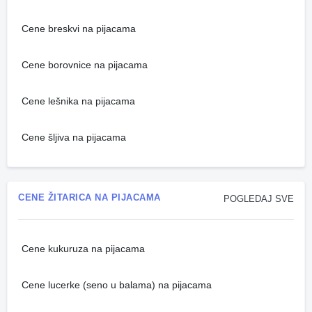
Cene breskvi na pijacama
Cene borovnice na pijacama
Cene lešnika na pijacama
Cene šljiva na pijacama
CENE ŽITARICA NA PIJACAMA
POGLEDAJ SVE
Cene kukuruza na pijacama
Cene lucerke (seno u balama) na pijacama