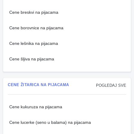
Cene breskvi na pijacama
Cene borovnice na pijacama
Cene lešnika na pijacama
Cene šljiva na pijacama
CENE ŽITARICA NA PIJACAMA
POGLEDAJ SVE
Cene kukuruza na pijacama
Cene lucerke (seno u balama) na pijacama