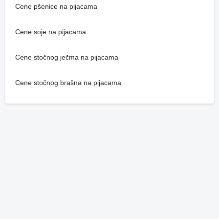
Cene pšenice na pijacama
Cene soje na pijacama
Cene stočnog ječma na pijacama
Cene stočnog brašna na pijacama