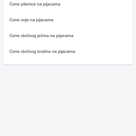
Cene pšenice na pijacama
Cene soje na pijacama
Cene stočnog ječma na pijacama
Cene stočnog brašna na pijacama