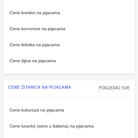
Cene breskvi na pijacama
Cene borovnice na pijacama
Cene lešnika na pijacama
Cene šljiva na pijacama
CENE ŽITARICA NA PIJACAMA
POGLEDAJ SVE
Cene kukuruza na pijacama
Cene lucerke (seno u balama) na pijacama