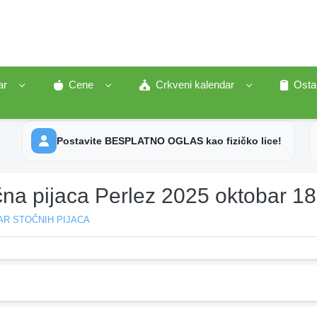
ar
Cene
Crkveni kalendar
Osta
Postavite BESPLATNO OGLAS kao fizičko lice!
čna pijaca Perlez 2025 oktobar 18
AR STOČNIH PIJACA