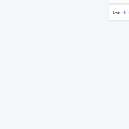
Izvor:
ht