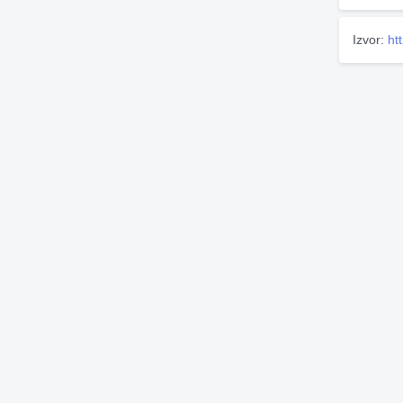
Izvor:
ht