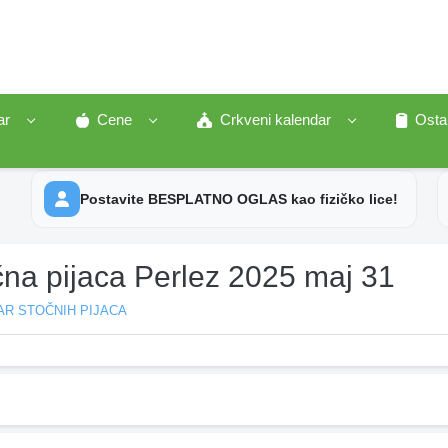
ar
Cene
Crkveni kalendar
Osta
Postavite BESPLATNO OGLAS kao fizičko lice!
čna pijaca Perlez 2025 maj 31
AR STOČNIH PIJACA