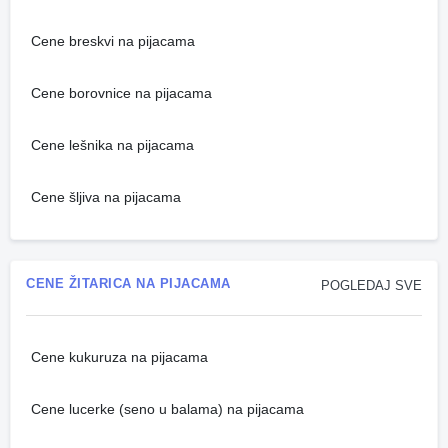
Cene breskvi na pijacama
Cene borovnice na pijacama
Cene lešnika na pijacama
Cene šljiva na pijacama
CENE ŽITARICA NA PIJACAMA
POGLEDAJ SVE
Cene kukuruza na pijacama
Cene lucerke (seno u balama) na pijacama