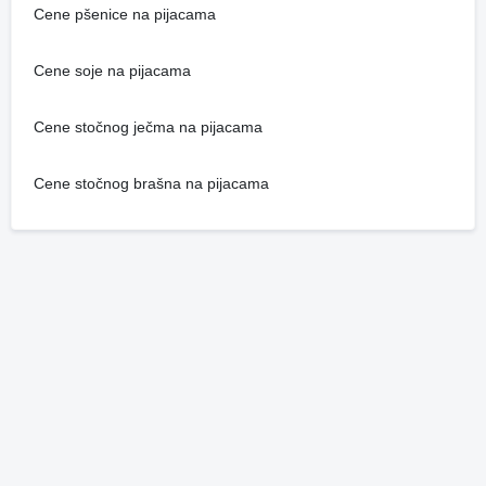
Cene pšenice na pijacama
Cene soje na pijacama
Cene stočnog ječma na pijacama
Cene stočnog brašna na pijacama