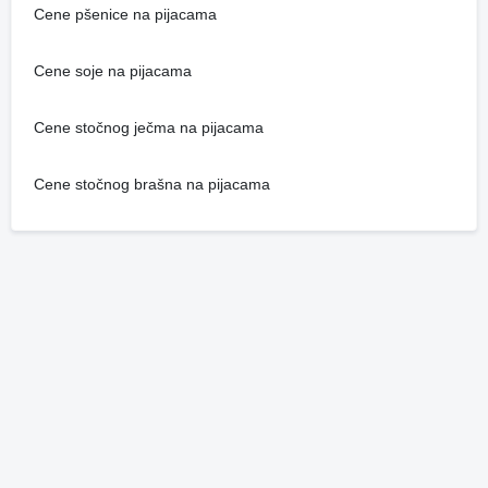
Cene pšenice na pijacama
Cene soje na pijacama
Cene stočnog ječma na pijacama
Cene stočnog brašna na pijacama