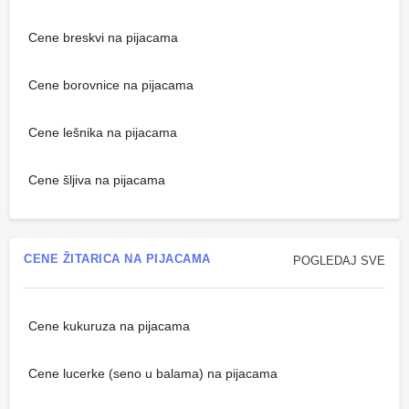
Cene breskvi na pijacama
Cene borovnice na pijacama
Cene lešnika na pijacama
Cene šljiva na pijacama
CENE ŽITARICA NA PIJACAMA
POGLEDAJ SVE
Cene kukuruza na pijacama
Cene lucerke (seno u balama) na pijacama