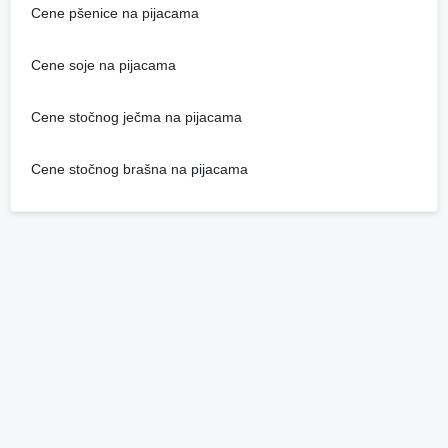
Cene pšenice na pijacama
Cene soje na pijacama
Cene stočnog ječma na pijacama
Cene stočnog brašna na pijacama