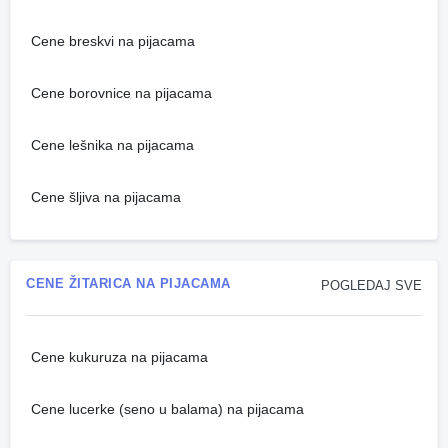
Cene breskvi na pijacama
Cene borovnice na pijacama
Cene lešnika na pijacama
Cene šljiva na pijacama
CENE ŽITARICA NA PIJACAMA
POGLEDAJ SVE
Cene kukuruza na pijacama
Cene lucerke (seno u balama) na pijacama