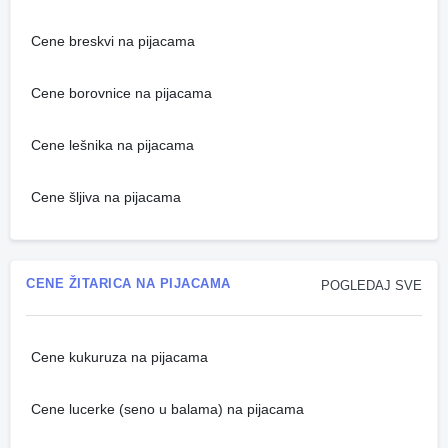
Cene breskvi na pijacama
Cene borovnice na pijacama
Cene lešnika na pijacama
Cene šljiva na pijacama
CENE ŽITARICA NA PIJACAMA
POGLEDAJ SVE
Cene kukuruza na pijacama
Cene lucerke (seno u balama) na pijacama