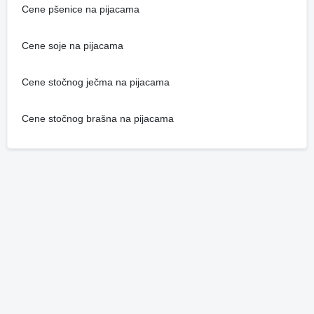
Cene pšenice na pijacama
Cene soje na pijacama
Cene stočnog ječma na pijacama
Cene stočnog brašna na pijacama