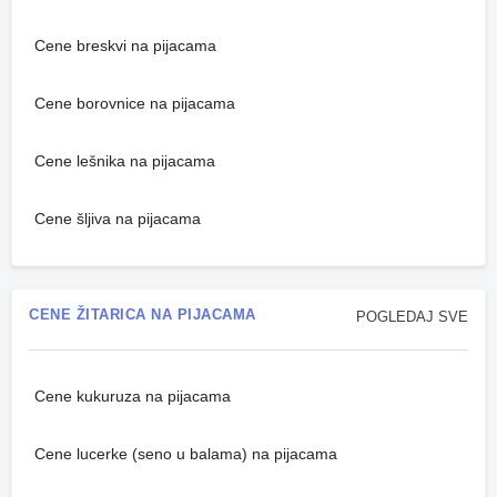
Cene breskvi na pijacama
Cene borovnice na pijacama
Cene lešnika na pijacama
Cene šljiva na pijacama
CENE ŽITARICA NA PIJACAMA
POGLEDAJ SVE
Cene kukuruza na pijacama
Cene lucerke (seno u balama) na pijacama