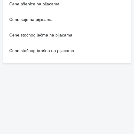
Cene pšenice na pijacama
Cene soje na pijacama
Cene stočnog ječma na pijacama
Cene stočnog brašna na pijacama