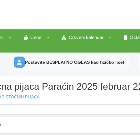
ar
Cene
Crkveni kalendar
Osta
Postavite BESPLATNO OGLAS kao fizičko lice!
čna pijaca Paraćin 2025 februar 2
AR STOČNIH PIJACA
n