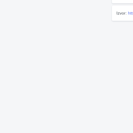
Izvor:
ht