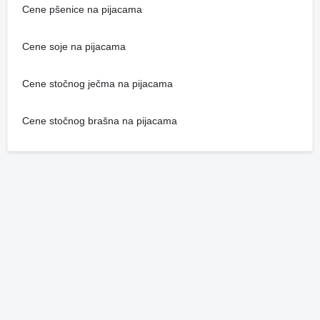
Cene pšenice na pijacama
Cene soje na pijacama
Cene stočnog ječma na pijacama
Cene stočnog brašna na pijacama