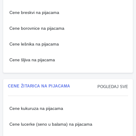
Cene breskvi na pijacama
Cene borovnice na pijacama
Cene lešnika na pijacama
Cene šljiva na pijacama
CENE ŽITARICA NA PIJACAMA
POGLEDAJ SVE
Cene kukuruza na pijacama
Cene lucerke (seno u balama) na pijacama