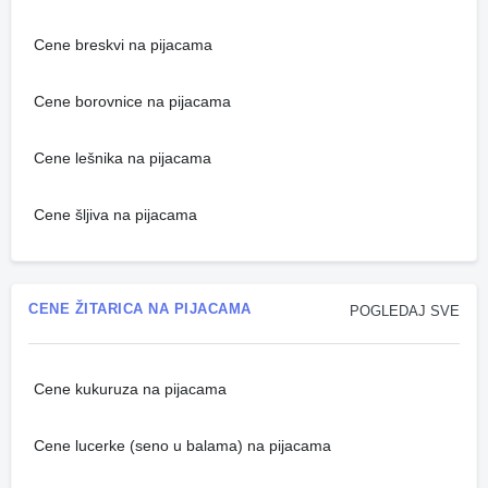
Cene breskvi na pijacama
Cene borovnice na pijacama
Cene lešnika na pijacama
Cene šljiva na pijacama
CENE ŽITARICA NA PIJACAMA
POGLEDAJ SVE
Cene kukuruza na pijacama
Cene lucerke (seno u balama) na pijacama