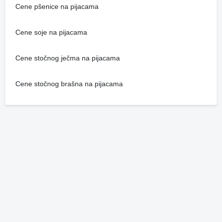
Cene pšenice na pijacama
Cene soje na pijacama
Cene stočnog ječma na pijacama
Cene stočnog brašna na pijacama