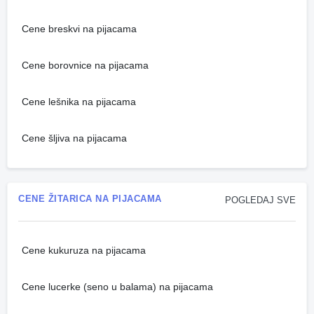
Cene breskvi na pijacama
Cene borovnice na pijacama
Cene lešnika na pijacama
Cene šljiva na pijacama
CENE ŽITARICA NA PIJACAMA
POGLEDAJ SVE
Cene kukuruza na pijacama
Cene lucerke (seno u balama) na pijacama