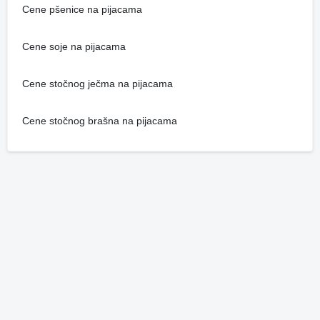
Cene pšenice na pijacama
Cene soje na pijacama
Cene stočnog ječma na pijacama
Cene stočnog brašna na pijacama