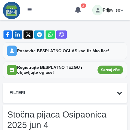
3
Prijavi se
Postavite BESPLATNO OGLAS kao fizičko lice!
Registrujte BESPLATNO TEZGU i
Saznaj više
objavljujte oglase!
FILTERI
Stočna pijaca Osipaonica
2025 jun 4