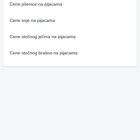
Cene pšenice na pijacama
Cene soje na pijacama
Cene stočnog ječma na pijacama
Cene stočnog brašna na pijacama