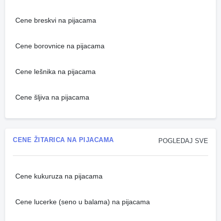
Cene breskvi na pijacama
Cene borovnice na pijacama
Cene lešnika na pijacama
Cene šljiva na pijacama
CENE ŽITARICA NA PIJACAMA
POGLEDAJ SVE
Cene kukuruza na pijacama
Cene lucerke (seno u balama) na pijacama