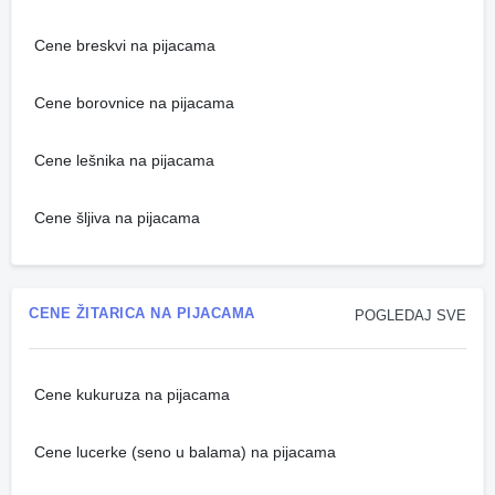
Cene breskvi na pijacama
Cene borovnice na pijacama
Cene lešnika na pijacama
Cene šljiva na pijacama
CENE ŽITARICA NA PIJACAMA
POGLEDAJ SVE
Cene kukuruza na pijacama
Cene lucerke (seno u balama) na pijacama