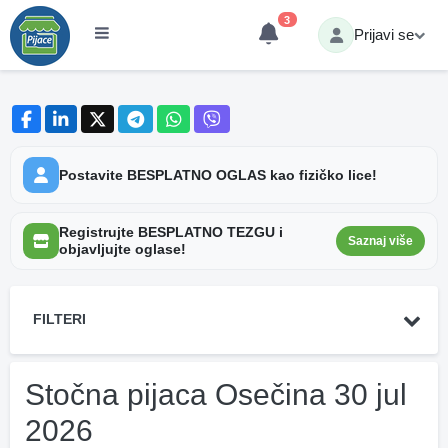
3
Prijavi se
Postavite BESPLATNO OGLAS kao fizičko lice!
Registrujte BESPLATNO TEZGU i
Saznaj više
objavljujte oglase!
FILTERI
Stočna pijaca Osečina 30 jul
2026