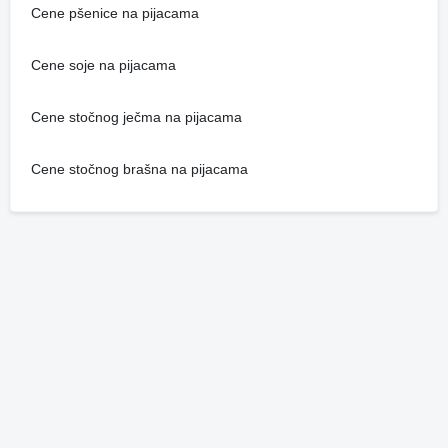
Cene pšenice na pijacama
Cene soje na pijacama
Cene stočnog ječma na pijacama
Cene stočnog brašna na pijacama