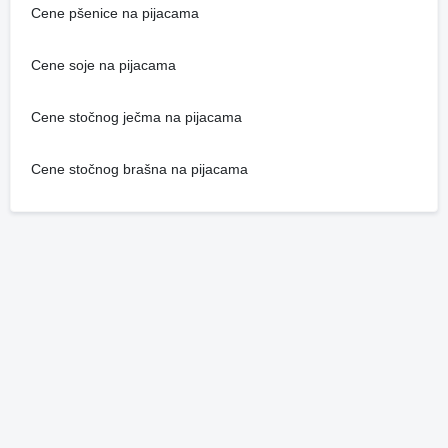
Cene pšenice na pijacama
Cene soje na pijacama
Cene stočnog ječma na pijacama
Cene stočnog brašna na pijacama