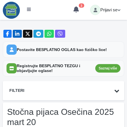
3
Prijavi se
Postavite BESPLATNO OGLAS kao fizičko lice!
Registrujte BESPLATNO TEZGU i
Saznaj više
objavljujte oglase!
FILTERI
Stočna pijaca Osečina 2025
mart 20