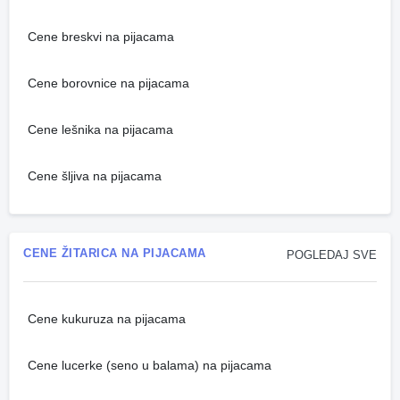
Cene breskvi na pijacama
Cene borovnice na pijacama
Cene lešnika na pijacama
Cene šljiva na pijacama
CENE ŽITARICA NA PIJACAMA
POGLEDAJ SVE
Cene kukuruza na pijacama
Cene lucerke (seno u balama) na pijacama