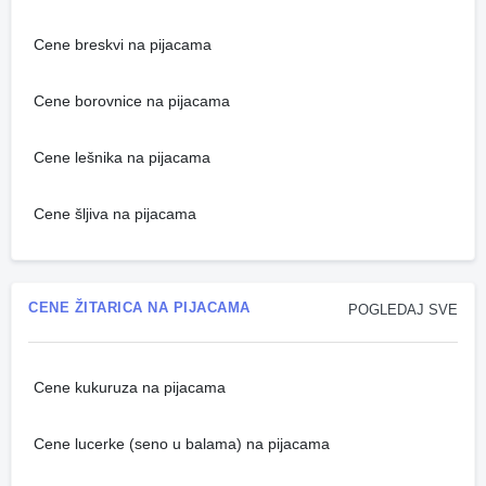
Cene breskvi na pijacama
Cene borovnice na pijacama
Cene lešnika na pijacama
Cene šljiva na pijacama
CENE ŽITARICA NA PIJACAMA
POGLEDAJ SVE
Cene kukuruza na pijacama
Cene lucerke (seno u balama) na pijacama