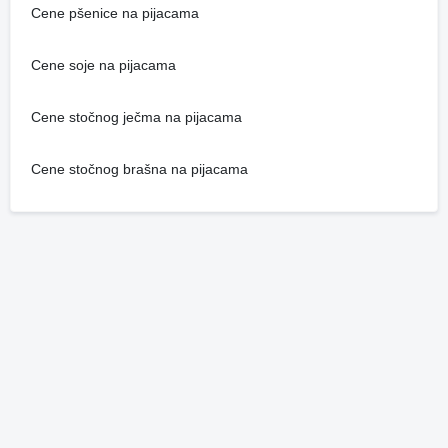
Cene pšenice na pijacama
Cene soje na pijacama
Cene stočnog ječma na pijacama
Cene stočnog brašna na pijacama