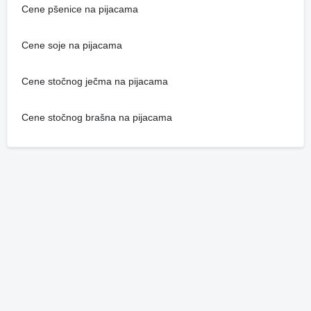
Cene pšenice na pijacama
Cene soje na pijacama
Cene stočnog ječma na pijacama
Cene stočnog brašna na pijacama