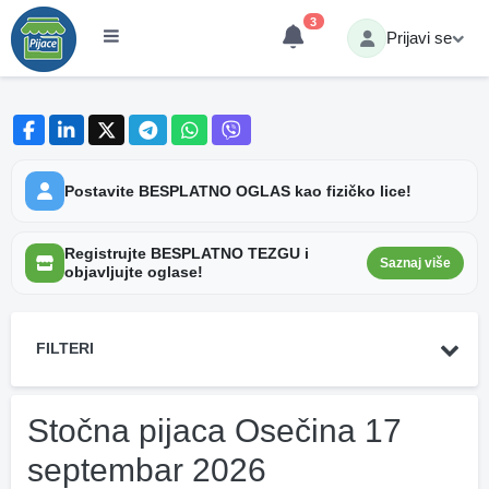
3
Prijavi se
Postavite BESPLATNO OGLAS kao fizičko lice!
Registrujte BESPLATNO TEZGU i
Saznaj više
objavljujte oglase!
FILTERI
Stočna pijaca Osečina 17
septembar 2026