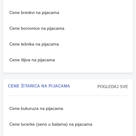
Cene breskvi na pijacama
Cene borovnice na pijacama
Cene lešnika na pijacama
Cene šljiva na pijacama
CENE ŽITARICA NA PIJACAMA
POGLEDAJ SVE
Cene kukuruza na pijacama
Cene lucerke (seno u balama) na pijacama