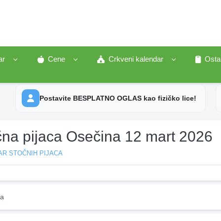
ar
Cene
Crkveni kalendar
Osta
Postavite BESPLATNO OGLAS kao fizičko lice!
čna pijaca Osečina 12 mart 2026
AR STOČNIH PIJACA
na