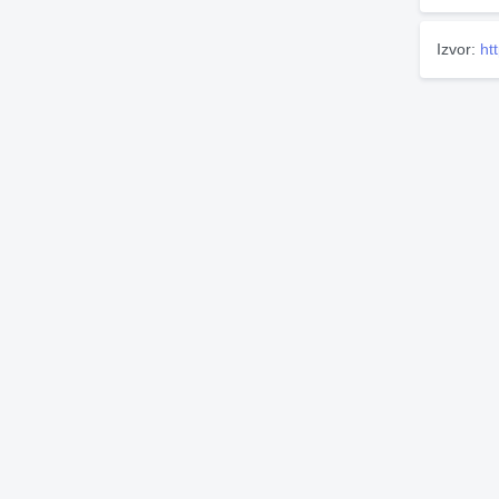
Izvor:
ht