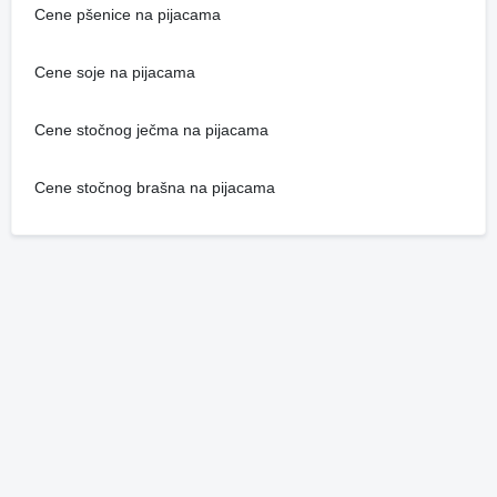
Cene pšenice na pijacama
Cene soje na pijacama
Cene stočnog ječma na pijacama
Cene stočnog brašna na pijacama