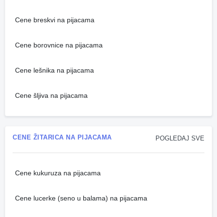
Cene breskvi na pijacama
Cene borovnice na pijacama
Cene lešnika na pijacama
Cene šljiva na pijacama
CENE ŽITARICA NA PIJACAMA
POGLEDAJ SVE
Cene kukuruza na pijacama
Cene lucerke (seno u balama) na pijacama