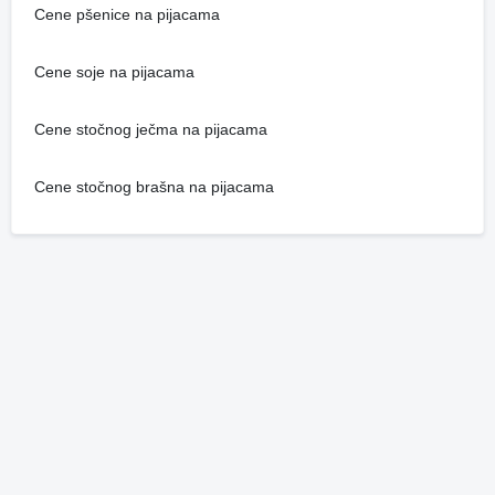
Cene pšenice na pijacama
Cene soje na pijacama
Cene stočnog ječma na pijacama
Cene stočnog brašna na pijacama