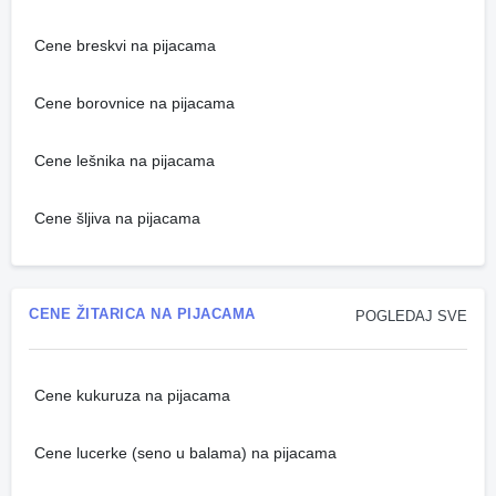
Cene breskvi na pijacama
Cene borovnice na pijacama
Cene lešnika na pijacama
Cene šljiva na pijacama
CENE ŽITARICA NA PIJACAMA
POGLEDAJ SVE
Cene kukuruza na pijacama
Cene lucerke (seno u balama) na pijacama