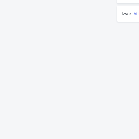
Izvor:
ht