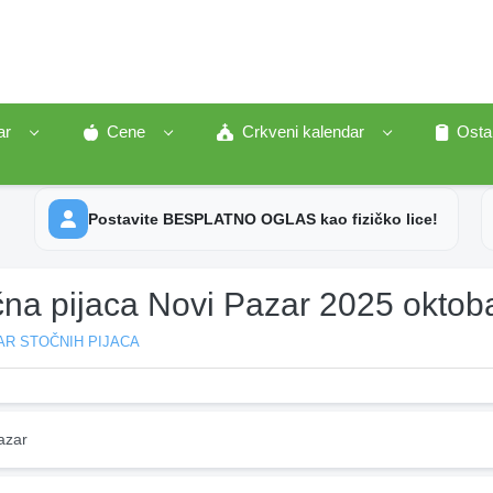
ar
Cene
Crkveni kalendar
Osta
Postavite BESPLATNO OGLAS kao fizičko lice!
čna pijaca Novi Pazar 2025 oktob
AR STOČNIH PIJACA
azar