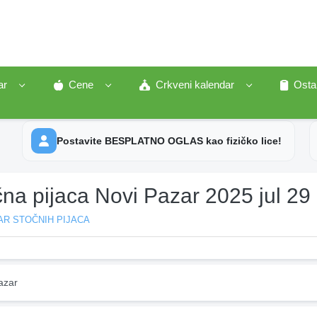
ar
Cene
Crkveni kalendar
Osta
Postavite BESPLATNO OGLAS kao fizičko lice!
na pijaca Novi Pazar 2025 jul 29
AR STOČNIH PIJACA
azar