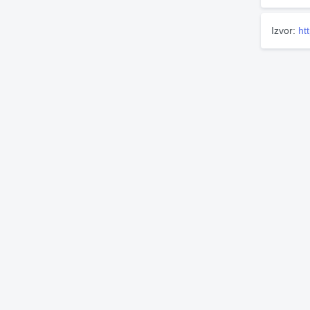
Izvor:
ht