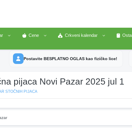
ar
Cene
Crkveni kalendar
Osta
Postavite BESPLATNO OGLAS kao fizičko lice!
na pijaca Novi Pazar 2025 jul 1
AR STOČNIH PIJACA
azar