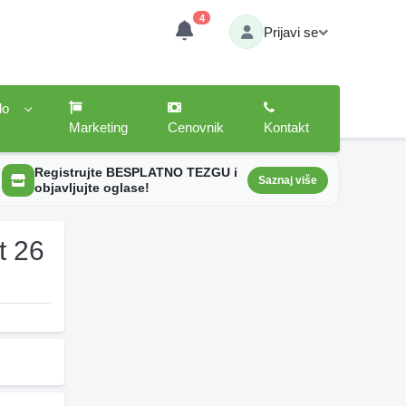
4
Prijavi se
lo
Marketing
Cenovnik
Kontakt
Registrujte BESPLATNO TEZGU i
Saznaj više
objavljujte oglase!
t 26