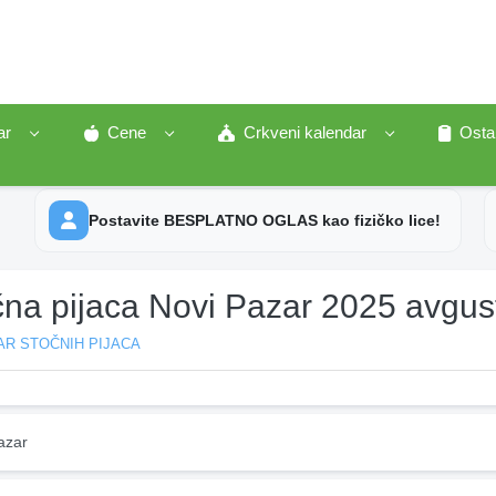
ar
Cene
Crkveni kalendar
Osta
Postavite BESPLATNO OGLAS kao fizičko lice!
čna pijaca Novi Pazar 2025 avgus
AR STOČNIH PIJACA
azar