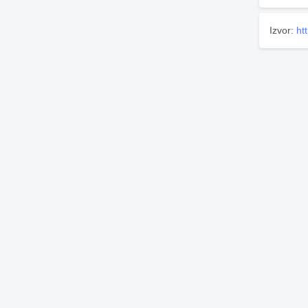
Izvor:
ht