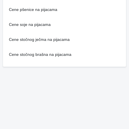
Cene pšenice na pijacama
Cene soje na pijacama
Cene stočnog ječma na pijacama
Cene stočnog brašna na pijacama