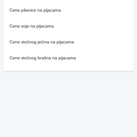
Cene pšenice na pijacama
Cene soje na pijacama
Cene stočnog ječma na pijacama
Cene stočnog brašna na pijacama