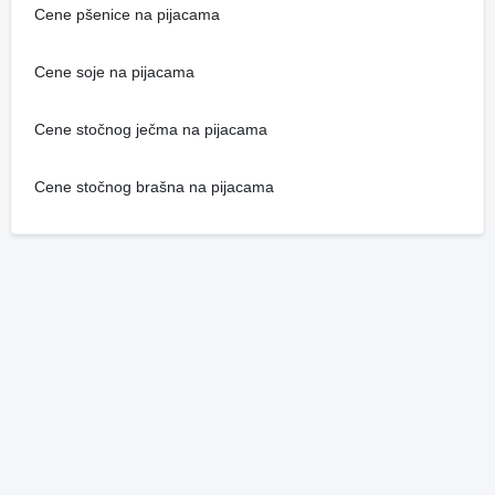
Cene pšenice na pijacama
Cene soje na pijacama
Cene stočnog ječma na pijacama
Cene stočnog brašna na pijacama