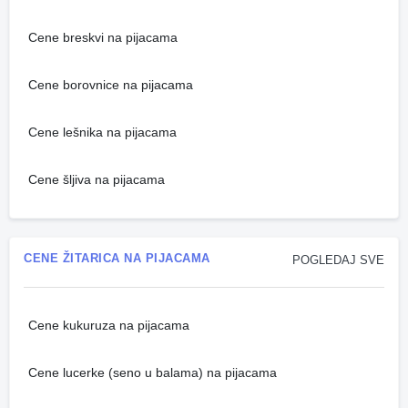
Cene breskvi na pijacama
Cene borovnice na pijacama
Cene lešnika na pijacama
Cene šljiva na pijacama
CENE ŽITARICA NA PIJACAMA
POGLEDAJ SVE
Cene kukuruza na pijacama
Cene lucerke (seno u balama) na pijacama