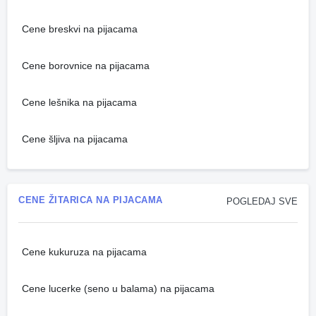
Cene breskvi na pijacama
Cene borovnice na pijacama
Cene lešnika na pijacama
Cene šljiva na pijacama
CENE ŽITARICA NA PIJACAMA
POGLEDAJ SVE
Cene kukuruza na pijacama
Cene lucerke (seno u balama) na pijacama