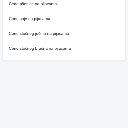
Cene pšenice na pijacama
Cene soje na pijacama
Cene stočnog ječma na pijacama
Cene stočnog brašna na pijacama