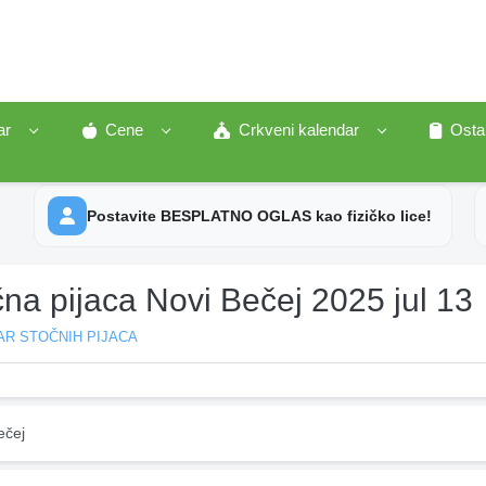
ar
Cene
Crkveni kalendar
Osta
Postavite BESPLATNO OGLAS kao fizičko lice!
na pijaca Novi Bečej 2025 jul 13
AR STOČNIH PIJACA
ečej