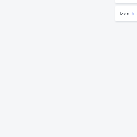
Izvor:
ht