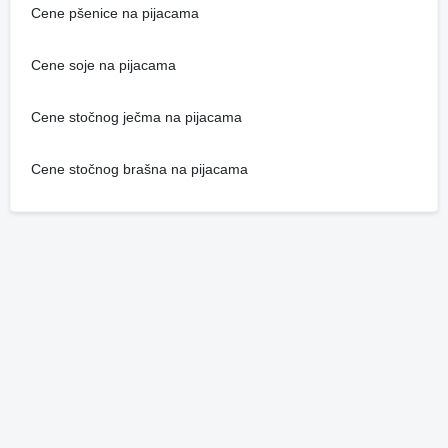
Cene pšenice na pijacama
Cene soje na pijacama
Cene stočnog ječma na pijacama
Cene stočnog brašna na pijacama