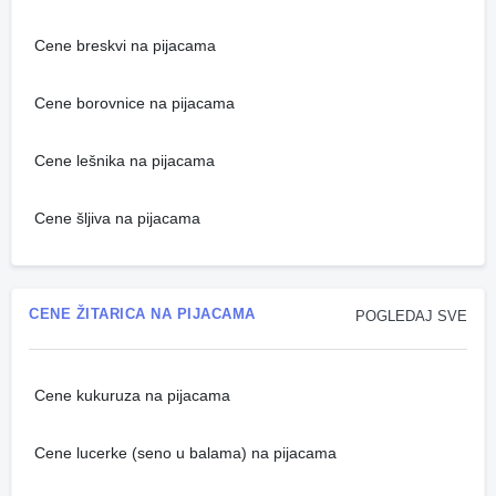
Cene breskvi na pijacama
Cene borovnice na pijacama
Cene lešnika na pijacama
Cene šljiva na pijacama
CENE ŽITARICA NA PIJACAMA
POGLEDAJ SVE
Cene kukuruza na pijacama
Cene lucerke (seno u balama) na pijacama