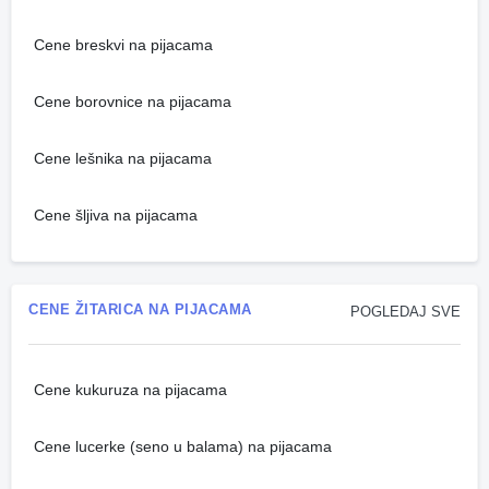
Cene breskvi na pijacama
Cene borovnice na pijacama
Cene lešnika na pijacama
Cene šljiva na pijacama
CENE ŽITARICA NA PIJACAMA
POGLEDAJ SVE
Cene kukuruza na pijacama
Cene lucerke (seno u balama) na pijacama