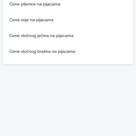
Cene pšenice na pijacama
Cene soje na pijacama
Cene stočnog ječma na pijacama
Cene stočnog brašna na pijacama