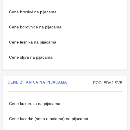
Cene breskvi na pijacama
Cene borovnice na pijacama
Cene lešnika na pijacama
Cene šljiva na pijacama
CENE ŽITARICA NA PIJACAMA
POGLEDAJ SVE
Cene kukuruza na pijacama
Cene lucerke (seno u balama) na pijacama