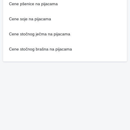
Cene pšenice na pijacama
Cene soje na pijacama
Cene stočnog ječma na pijacama
Cene stočnog brašna na pijacama