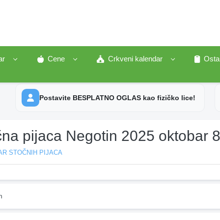
ar
Cene
Crkveni kalendar
Osta
Postavite BESPLATNO OGLAS kao fizičko lice!
čna pijaca Negotin 2025 oktobar 
AR STOČNIH PIJACA
n