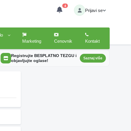
4
Prijavi se
lo
Marketing
Cenovnik
Kontakt
Registrujte BESPLATNO TEZGU i
Saznaj više
objavljujte oglase!
8