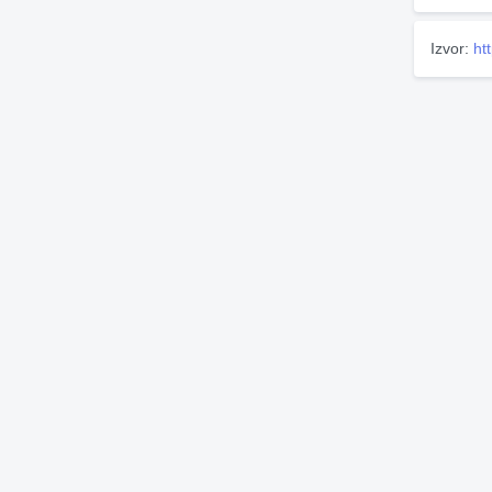
Izvor:
ht