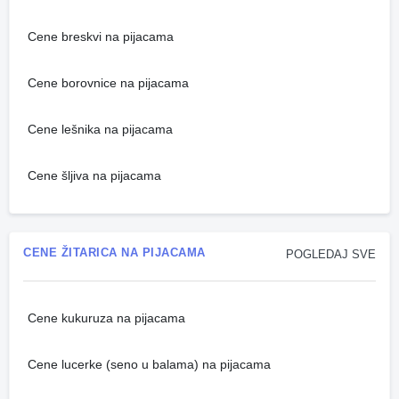
Cene breskvi na pijacama
Cene borovnice na pijacama
Cene lešnika na pijacama
Cene šljiva na pijacama
CENE ŽITARICA NA PIJACAMA
POGLEDAJ SVE
Cene kukuruza na pijacama
Cene lucerke (seno u balama) na pijacama