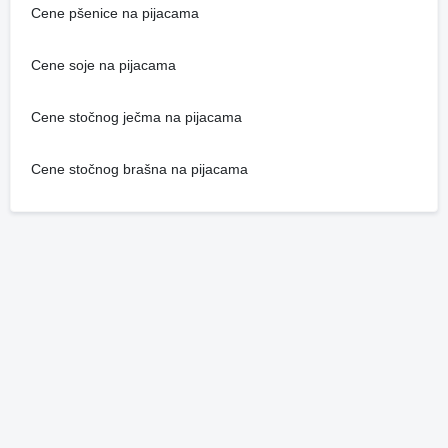
Cene pšenice na pijacama
Cene soje na pijacama
Cene stočnog ječma na pijacama
Cene stočnog brašna na pijacama