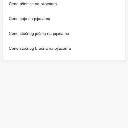
Cene pšenice na pijacama
Cene soje na pijacama
Cene stočnog ječma na pijacama
Cene stočnog brašna na pijacama