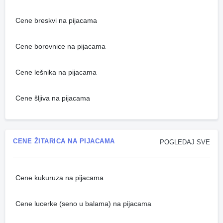
Cene breskvi na pijacama
Cene borovnice na pijacama
Cene lešnika na pijacama
Cene šljiva na pijacama
CENE ŽITARICA NA PIJACAMA
POGLEDAJ SVE
Cene kukuruza na pijacama
Cene lucerke (seno u balama) na pijacama