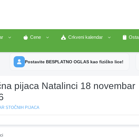
ar
Cene
Crkveni kalendar
Osta
Postavite BESPLATNO OGLAS kao fizičko lice!
čna pijaca Natalinci 18 novembar
6
AR STOČNIH PIJACA
ci