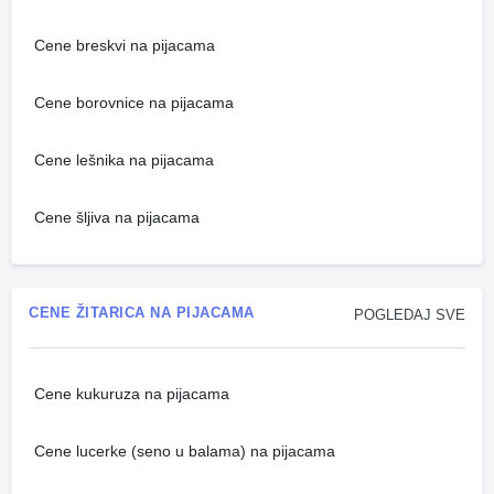
Cene breskvi na pijacama
Cene borovnice na pijacama
Cene lešnika na pijacama
Cene šljiva na pijacama
CENE ŽITARICA NA PIJACAMA
POGLEDAJ SVE
Cene kukuruza na pijacama
Cene lucerke (seno u balama) na pijacama