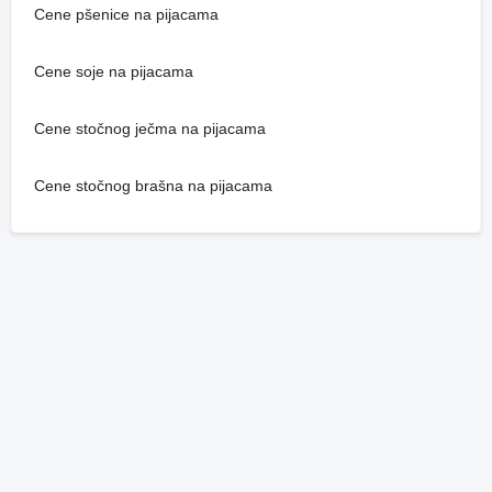
Cene pšenice na pijacama
Cene soje na pijacama
Cene stočnog ječma na pijacama
Cene stočnog brašna na pijacama