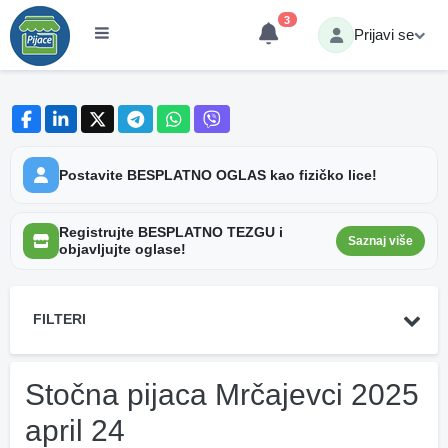
3
Prijavi se
Postavite BESPLATNO OGLAS kao fizičko lice!
Registrujte BESPLATNO TEZGU i
Saznaj više
objavljujte oglase!
FILTERI
Stočna pijaca Mrčajevci 2025
april 24