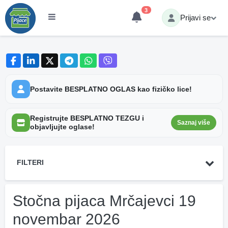
3
Prijavi se
Postavite BESPLATNO OGLAS kao fizičko lice!
Registrujte BESPLATNO TEZGU i
Saznaj više
objavljujte oglase!
FILTERI
Stočna pijaca Mrčajevci 19
novembar 2026