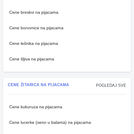
Cene breskvi na pijacama
Cene borovnice na pijacama
Cene lešnika na pijacama
Cene šljiva na pijacama
CENE ŽITARICA NA PIJACAMA
POGLEDAJ SVE
Cene kukuruza na pijacama
Cene lucerke (seno u balama) na pijacama