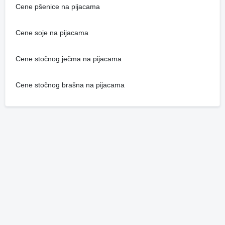
Cene pšenice na pijacama
Cene soje na pijacama
Cene stočnog ječma na pijacama
Cene stočnog brašna na pijacama