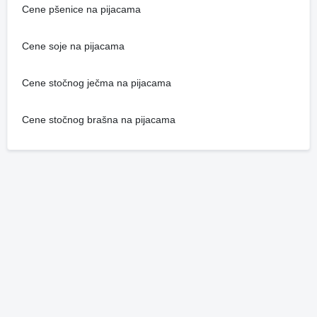
Cene pšenice na pijacama
Cene soje na pijacama
Cene stočnog ječma na pijacama
Cene stočnog brašna na pijacama