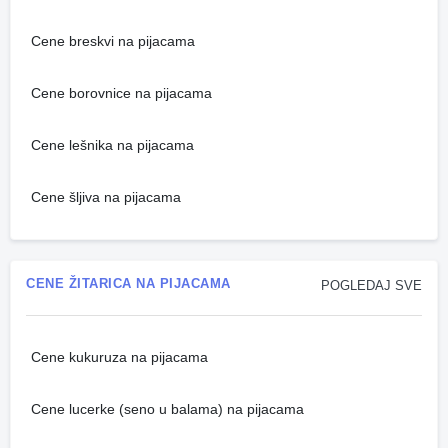
Cene breskvi na pijacama
Cene borovnice na pijacama
Cene lešnika na pijacama
Cene šljiva na pijacama
CENE ŽITARICA NA PIJACAMA
POGLEDAJ SVE
Cene kukuruza na pijacama
Cene lucerke (seno u balama) na pijacama