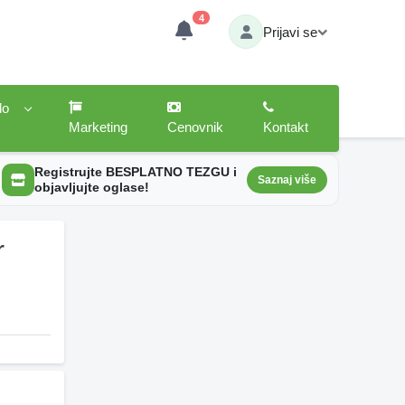
4
Prijavi se
lo
Marketing
Cenovnik
Kontakt
Registrujte BESPLATNO TEZGU i
Saznaj više
objavljujte oglase!
r