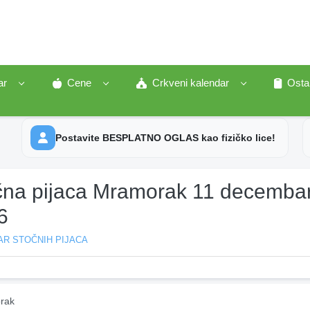
ar
Cene
Crkveni kalendar
Osta
Postavite BESPLATNO OGLAS kao fizičko lice!
čna pijaca Mramorak 11 decemba
6
AR STOČNIH PIJACA
rak