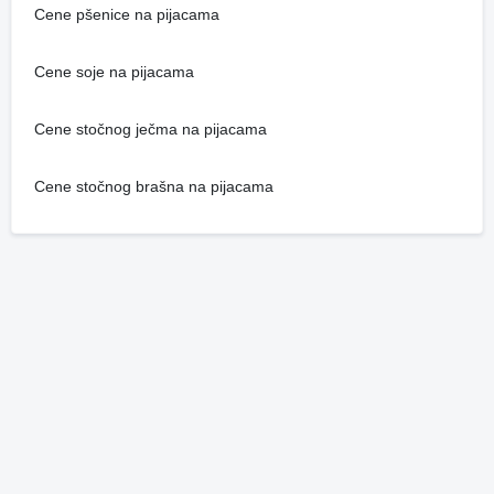
Cene pšenice na pijacama
Cene soje na pijacama
Cene stočnog ječma na pijacama
Cene stočnog brašna na pijacama