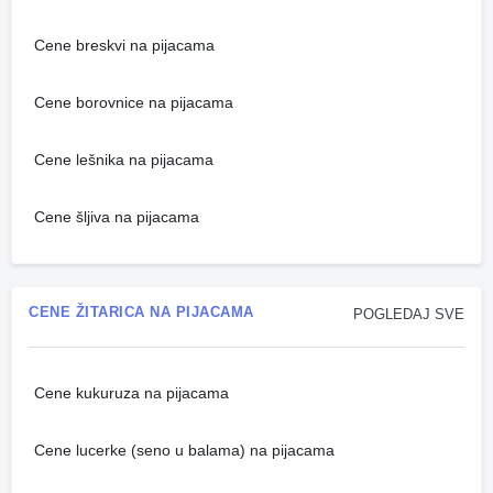
Cene breskvi na pijacama
Cene borovnice na pijacama
Cene lešnika na pijacama
Cene šljiva na pijacama
CENE ŽITARICA NA PIJACAMA
POGLEDAJ SVE
Cene kukuruza na pijacama
Cene lucerke (seno u balama) na pijacama