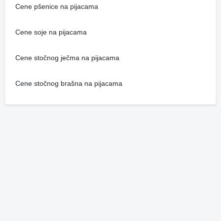
Cene pšenice na pijacama
Cene soje na pijacama
Cene stočnog ječma na pijacama
Cene stočnog brašna na pijacama