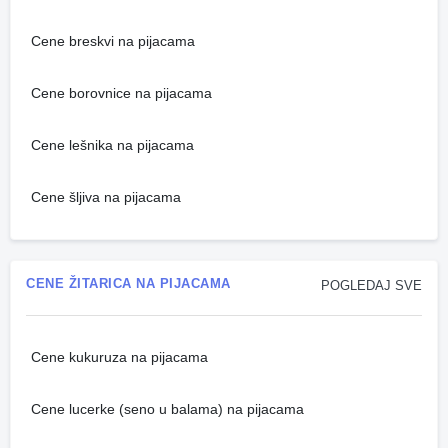
Cene breskvi na pijacama
Cene borovnice na pijacama
Cene lešnika na pijacama
Cene šljiva na pijacama
CENE ŽITARICA NA PIJACAMA
POGLEDAJ SVE
Cene kukuruza na pijacama
Cene lucerke (seno u balama) na pijacama