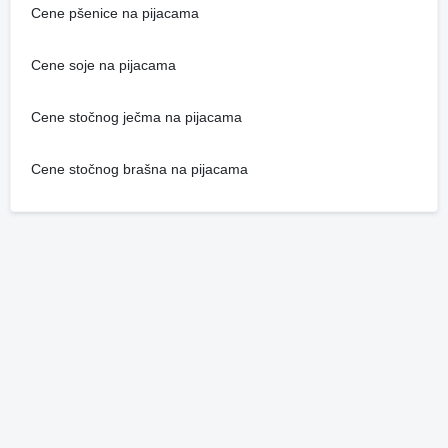
Cene pšenice na pijacama
Cene soje na pijacama
Cene stočnog ječma na pijacama
Cene stočnog brašna na pijacama