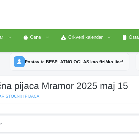
ar
Cene
Crkveni kalendar
Osta
Postavite BESPLATNO OGLAS kao fizičko lice!
čna pijaca Mramor 2025 maj 15
AR STOČNIH PIJACA
r