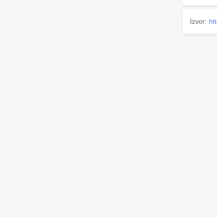
Izvor:
ht