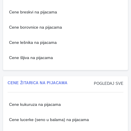
Cene breskvi na pijacama
Cene borovnice na pijacama
Cene lešnika na pijacama
Cene šljiva na pijacama
CENE ŽITARICA NA PIJACAMA
POGLEDAJ SVE
Cene kukuruza na pijacama
Cene lucerke (seno u balama) na pijacama