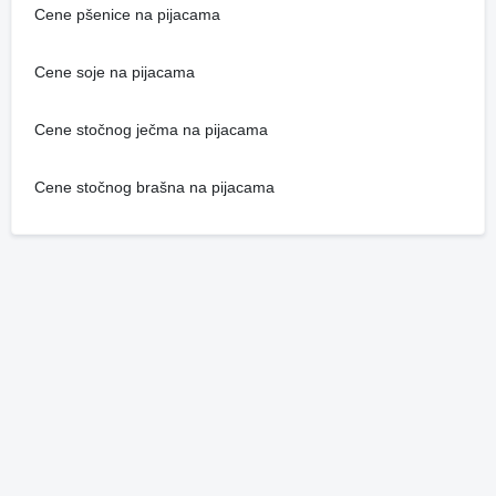
Cene pšenice na pijacama
Cene soje na pijacama
Cene stočnog ječma na pijacama
Cene stočnog brašna na pijacama