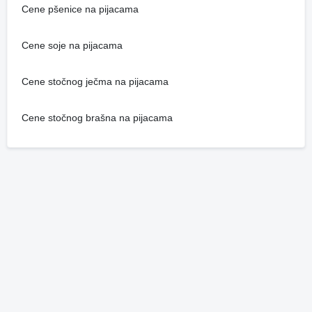
Cene pšenice na pijacama
Cene soje na pijacama
Cene stočnog ječma na pijacama
Cene stočnog brašna na pijacama