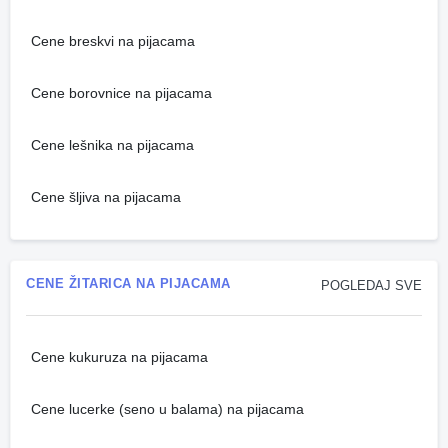
Cene breskvi na pijacama
Cene borovnice na pijacama
Cene lešnika na pijacama
Cene šljiva na pijacama
CENE ŽITARICA NA PIJACAMA
POGLEDAJ SVE
Cene kukuruza na pijacama
Cene lucerke (seno u balama) na pijacama