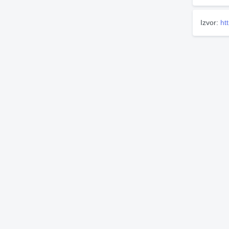
Izvor:
ht