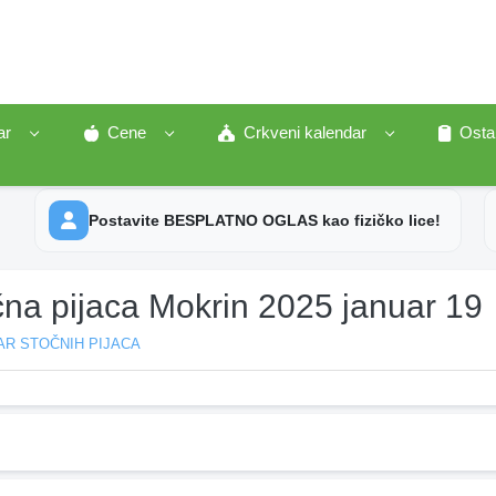
ar
Cene
Crkveni kalendar
Osta
Postavite BESPLATNO OGLAS kao fizičko lice!
čna pijaca Mokrin 2025 januar 19
AR STOČNIH PIJACA